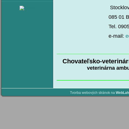
Stocklova 
085 01 Barde
Tel. 0905 845028
e-mail:
e
___________________________________
Chovateľsko-veterinár
veterinárna ambu
_________________________
Tvorba webových stránok na
WebLah