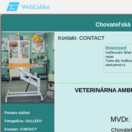
WebĽahko
Chovateľská
Kontakt- CONTACT
Repasované
Turbodmychadl
Vstřikovače Střed 
repas
Turbo díly Vstřiko
www.pmnd.cz
___________________________________
VETERINÁRNA AMBUL
hotel 
Ponuka služieb
MVDr.
Fotogaléria- GALLERY
Chovateľsko - vete
Kontakt- CONTACT